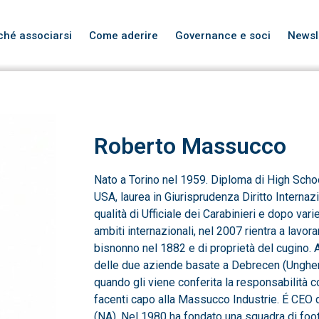
ché associarsi
Come aderire
Governance e soci
Newsl
Roberto Massucco
Nato a Torino nel 1959. Diploma di High Scho
USA, laurea in Giurisprudenza Diritto Internaz
qualità di Ufficiale dei Carabinieri e dopo va
ambiti internazionali, nel 2007 rientra a lavor
bisnonno nel 1882 e di proprietà del cugino.
delle due aziende basate a Debrecen (Ungheri
quando gli viene conferita la responsabilità
facenti capo alla Massucco Industrie. É CEO
(NA). Nel 1980 ha fondato una squadra di foo